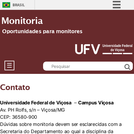
BRASIL
Simplifique!
Monitoria
Comunica BR
Oportunidades para monitores
Participe
Acesso à informação
Legislação
Canais
☰
Contato
Universidade Federal de Viçosa
–
Campus Viçosa
Av. PH Rolfs, s/n – Viçosa/MG
CEP: 36580-900
Dúvidas sobre monitoria devem ser esclarecidas com a
Secretaria do Departamento ao qual a disciplina da